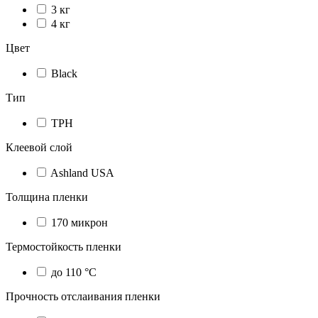
3 кг
4 кг
Цвет
Black
Тип
TPH
Клеевой слой
Ashland USA
Толщина пленки
170 микрон
Термостойкость пленки
до 110 °C
Прочность отслаивания пленки