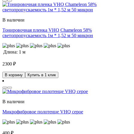
В наличии
Тонировочная пленка VHQ Chameleon 58%
светопропускаемость 1м * 1,52 м 50 микрон
Длина:
1 м
2300
₽
В корзину
Купить в 1 клик
В наличии
Микрофибровое полотенце VHQ серое
400
₽