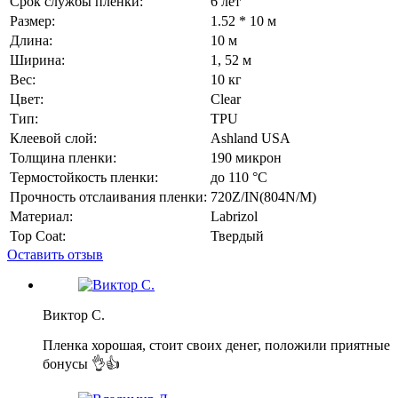
Срок службы пленки:
6 лет
Размер:
1.52 * 10 м
Длина:
10 м
Ширина:
1, 52 м
Вес:
10 кг
Цвет:
Сlear
Тип:
TPU
Клеевой слой:
Ashland USA
Толщина пленки:
190 микрон
Термостойкость пленки:
до 110 °C
Прочность отслаивания пленки:
720Z/IN(804N/M)
Материал:
Labrizol
Top Coat:
Твердый
Оставить отзыв
Виктор С.
Пленка хорошая, стоит своих денег, положили приятные
бонусы 👌👍