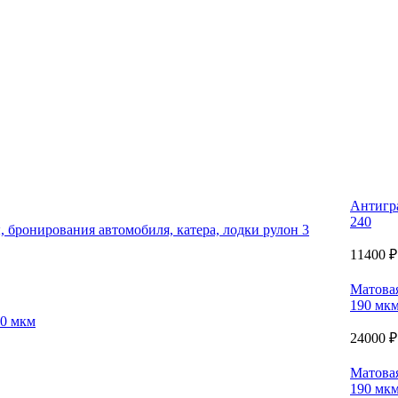
Антигр
240
11400 ₽
Матовая
190 мк
24000 ₽
Матовая
190 мк