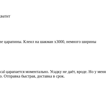
 хватит
лкие царапины. Клеил на шакман х3000, немного ширины
al царапается моментально. Усадку не даёт, вроде. Но у меня
ю. Отправка быстрая, доставка в срок.