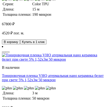
Серия:
Color TPU
Длина:
15 м
Толщина пленки:
190 микрон
67800
₽
4520 ₽ пог. м.
В корзину
Купить в 1 клик
В наличии
Тонировочная пленка VHQ атермальная нано керамика белит
при свете 5% 1,52x3м 50 микрон
Длина:
3 м
Толщина пленки:
50 микрон