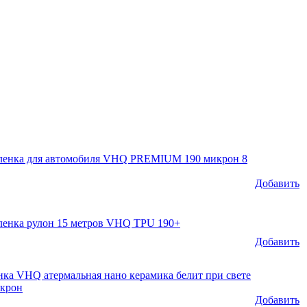
ленка для автомобиля VHQ PREMIUM 190 микрон 8
Добавить
ленка рулон 15 метров VHQ TPU 190+
Добавить
ка VHQ атермальная нано керамика белит при свете
икрон
Добавить