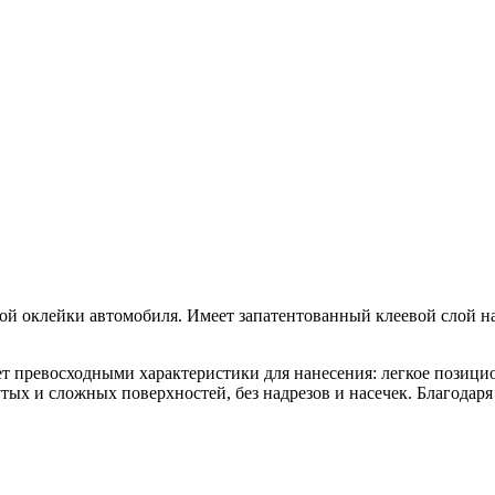
ой оклейки автомобиля. Имеет запатентованный клеевой слой на
т превосходными характеристики для нанесения: легкое позици
нутых и сложных поверхностей, без надрезов и насечек. Благод