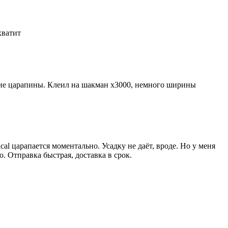
 хватит
лкие царапины. Клеил на шакман х3000, немного ширины
al царапается моментально. Усадку не даёт, вроде. Но у меня
ю. Отправка быстрая, доставка в срок.